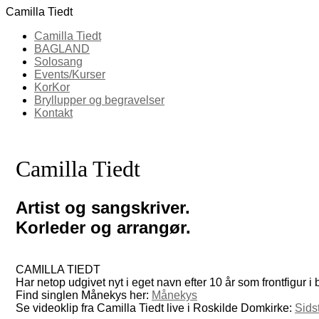
Camilla Tiedt
Camilla Tiedt
BAGLAND
Solosang
Events/Kurser
KorKor
Bryllupper og begravelser
Kontakt
Camilla Tiedt
Artist og sangskriver.
Korleder og arrangør.
CAMILLA TIEDT
Har netop udgivet nyt i eget navn efter 10 år som frontfigur 
Find singlen Månekys her:
Månekys
Se videoklip fra Camilla Tiedt live i Roskilde Domkirke:
Sids