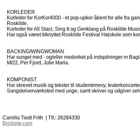
KORLEDER
Korleder for KorKor4000 - et pop-upkor åbent for alle fra gan
Roskilde.
Korleder for All Starz, Sing It og Genklang på Roskilde Musi
Har også været tilknyttet Roskilde Festival Højskole som ko
BACKING/WINGWOMAN
Har sunget med - og/eller medvirket på indspilninger m Bagl
MI22, Per Fjord, Julie Maria.
KOMPONIST
Har skrevet musik og tekster til studenterrevy, teaterkonce
Sangskriverværksted med unge, samt skriver og udgiver sel
Camilla Tiedt Frith | Tlf.: 26284330
Bricksite.com