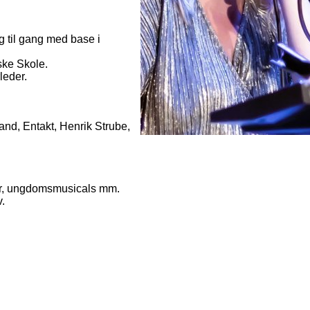
g til gang med base i
ske Skole.
rleder.
and, Entakt, Henrik Strube,
rter, ungdomsmusicals mm.
v.